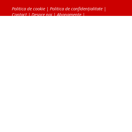
Politica de cookie
|
Politica de confidențialitate
|
Contact
|
Despre noi
|
Abonamente
|
Fototeca Ortodoxiei Românești
Radio TRINITAS
TV TRINITAS
Vestitorul Ortodoxiei
Agenţia de ştiri BASILICA
Patriarhia Română
Catedrala Mântuirii Neamului
BASILICA Travel
Serviciul de Colportaj Bisericesc
Atelierele Patriarhiei
Tipografia Cărţilor Bisericeşti
Conținutul și design-ul site-ului, toate informaţiile
publicate pe site de Ziarul Lumina sunt protejate de