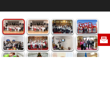
Politica de cookie
|
Politica de confidențialitate
|
Contact
|
Despre noi
|
Abonamente
|