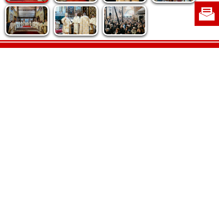
Politica de cookie
|
Politica de confidențialitate
|
Contact
|
Despre noi
|
Abonamente
|
Fototeca Ortodoxiei Românești
Radio TRINITAS
TV TRINITAS
Vestitorul Ortodoxiei
Agenţia de ştiri BASILICA
Patriarhia Română
Catedrala Mântuirii Neamului
BASILICA Travel
Serviciul de Colportaj Bisericesc
Atelierele Patriarhiei