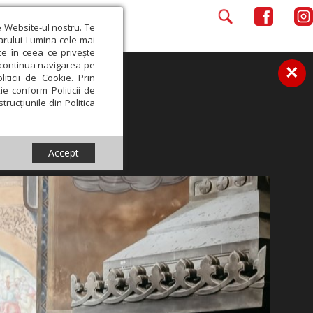
e Website-ul nostru. Te
iarului Lumina cele mai
ce în ceea ce privește
a continua navigarea pe
×
iticii de Cookie. Prin
ie conform Politicii de
trucțiunile din Politica
Accept