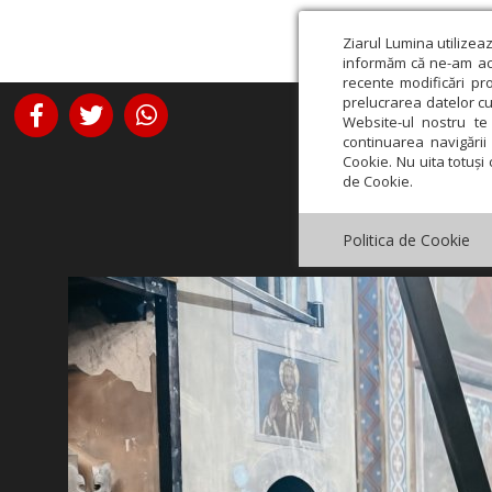
Ziarul Lumina utilizea
informăm că ne-am actu
recente modificări pr
prelucrarea datelor cu
Website-ul nostru te 
continuarea navigării 
Cookie. Nu uita totuși 
de Cookie.
Politica de Cookie