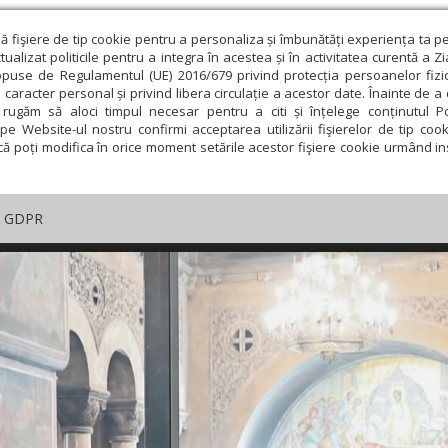
ză fişiere de tip cookie pentru a personaliza și îmbunătăți experiența ta p
alizat politicile pentru a integra în acestea și în activitatea curentă a Z
opuse de Regulamentul (UE) 2016/679 privind protecția persoanelor fizi
 caracter personal și privind libera circulație a acestor date. Înainte de 
rugăm să aloci timpul necesar pentru a citi și înțelege conținutul Pol
pe Website-ul nostru confirmi acceptarea utilizării fişierelor de tip cook
că poți modifica în orice moment setările acestor fişiere cookie urmând ins
GDPR