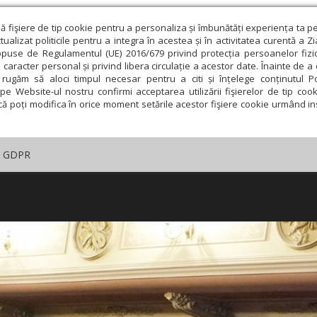
ză fişiere de tip cookie pentru a personaliza și îmbunătăți experiența ta p
alizat politicile pentru a integra în acestea și în activitatea curentă a Z
opuse de Regulamentul (UE) 2016/679 privind protecția persoanelor fizi
 caracter personal și privind libera circulație a acestor date. Înainte de 
rugăm să aloci timpul necesar pentru a citi și înțelege conținutul Pol
pe Website-ul nostru confirmi acceptarea utilizării fişierelor de tip cook
că poți modifica în orice moment setările acestor fişiere cookie urmând ins
GDPR