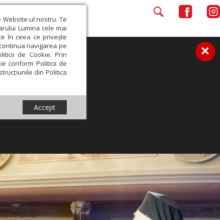
e Website-ul nostru. Te
iarului Lumina cele mai
ce în ceea ce privește
a continua navigarea pe
×
iticii de Cookie. Prin
ie conform Politicii de
trucțiunile din Politica
Accept