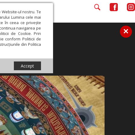
e Website-ul nostru. Te
iarului Lumina cele mai
ce în ceea ce privește
a continua navigarea pe
×
iticii de Cookie. Prin
ie conform Politicii de
trucțiunile din Politica
Accept