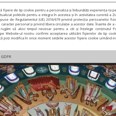
ză fişiere de tip cookie pentru a personaliza și îmbunătăți experiența ta p
alizat politicile pentru a integra în acestea și în activitatea curentă a Z
opuse de Regulamentul (UE) 2016/679 privind protecția persoanelor fizi
 caracter personal și privind libera circulație a acestor date. Înainte de 
rugăm să aloci timpul necesar pentru a citi și înțelege conținutul Pol
pe Website-ul nostru confirmi acceptarea utilizării fişierelor de tip cook
că poți modifica în orice moment setările acestor fişiere cookie urmând ins
GDPR