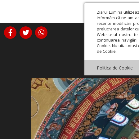
Ziarul Lumina utilizea
informăm că ne-am actu
recente modificări pr
prelucrarea datelor cu
Website-ul nostru te 
continuarea navigării 
Cookie. Nu uita totuși 
de Cookie.
Politica de Cookie