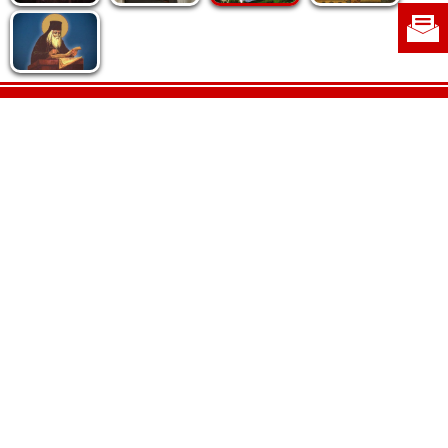
Politica de cookie
|
Politica de confidențialitate
|
Contact
|
Despre noi
|
Abonamente
|
Fototeca Ortodoxiei Românești
Radio TRINITAS
TV TRINITAS
Vestitorul Ortodoxiei
Agenţia de ştiri BASILICA
Patriarhia Română
Catedrala Mântuirii Neamului
BASILICA Travel
Serviciul de Colportaj Bisericesc
Atelierele Patriarhiei