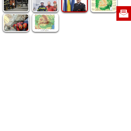
Politica de cookie
|
Politica de confidențialitate
|
Contact
|
Despre noi
|
Abonamente
|
Fototeca Ortodoxiei Românești
Radio TRINITAS
TV TRINITAS
Vestitorul Ortodoxiei
Agenţia de ştiri BASILICA
Patriarhia Română
Catedrala Mântuirii Neamului
BASILICA Travel
Serviciul de Colportaj Bisericesc