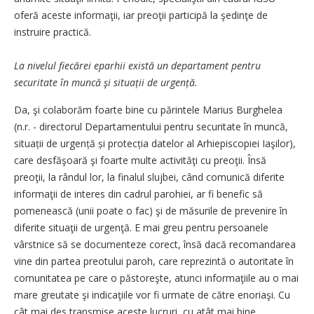
oferă aceste informaţii, iar preoţii participă la şedinţe de
instruire practică.
La nivelul fiecărei eparhii există un departament pentru
securitate în muncă şi situații de urgență.
Da, şi colaborăm foarte bine cu părintele Marius Burghelea
(n.r. - directorul Departamentului pentru securitate în muncă,
situații de urgență și protecția datelor al Arhiepiscopiei Iaşilor),
care desfăşoară şi foarte multe activităţi cu preoţii. Însă
preoţii, la rândul lor, la finalul slujbei, când comunică diferite
informaţii de interes din cadrul parohiei, ar fi benefic să
pomenească (unii poate o fac) şi de măsurile de prevenire în
diferite situaţii de urgenţă. E mai greu pentru persoanele
vârstnice să se documenteze corect, însă dacă recomandarea
vine din partea preotului paroh, care reprezintă o autoritate în
comunitatea pe care o păstoreşte, atunci informaţiile au o mai
mare greutate şi indicaţiile vor fi urmate de către enoriaşi. Cu
cât mai des transmise aceste lucruri, cu atât mai bine.