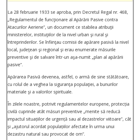
La 28 februarie 1933 se aproba, prin Decretul Regal nr. 468,
„Regulamentul de funcţionare al Apărării Pasive contra
Atacurilor Aeriene”, un document ce stabilea atribuţii
ministerelor, instituţiilor de la nivel urban şi rural şi
întreprinderilor. Se înfiinţau comisii de apărare pasivă la nivel
local, judeţean şi regional şi erau enumerate măsurile
preventive şi de salvare într-un aşa-numit „plan al apărării
pasive”.
Apărarea Pasivă devenea, astfel, o armă de sine stătătoare,
cu rolul de a veghea la siguranţa populaţiei, a bunurilor
materiale şi a valorilor spirituale.
În zilele noastre, potrivit regulamentelor europene, protecția
civilă cuprinde atât măsuri preventive „menite să reducă
impactul situațiilor de urgență sau al dezastrelor viitoare”, cât
și „ajutorul acordat populațiilor afectate în urma unui
dezastru natural sau provocat de om”.