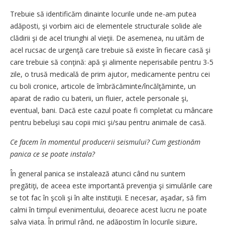
Trebuie să identificăm dinainte locurile unde ne-am putea
adăposti, şi vorbim aici de elementele structurale solide ale
clădirii şi de acel triunghi al vieţii. De asemenea, nu uităm de
acel rucsac de urgenţă care trebuie să existe în fiecare casă şi
care trebuie să conţină: apă şi alimente neperisabile pentru 3-5
zile, o trusă medicală de prim ajutor, medicamente pentru cei
cu boli cronice, articole de îmbrăcăminte/încălţăminte, un
aparat de radio cu baterii, un fluier, actele personale şi,
eventual, bani. Dacă este cazul poate fi completat cu mâncare
pentru bebeluşi sau copii mici şi/sau pentru animale de casă.
Ce facem în momentul producerii seismului? Cum gestionăm
panica ce se poate instala?
În general panica se instalează atunci când nu suntem
pregătiţi, de aceea este importantă prevenţia şi simulările care
se tot fac în şcoli şi în alte instituţii. E necesar, aşadar, să fim
calmi în timpul evenimentului, deoarece acest lucru ne poate
salva viaţa. În primul rând, ne adăpostim în locurile sigure,