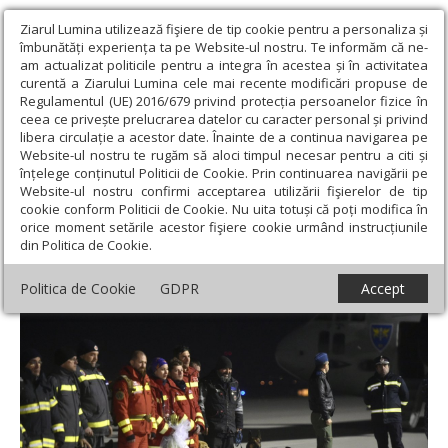
Ziarul Lumina utilizează fişiere de tip cookie pentru a personaliza și
îmbunătăți experiența ta pe Website-ul nostru. Te informăm că ne-
am actualizat politicile pentru a integra în acestea și în activitatea
curentă a Ziarului Lumina cele mai recente modificări propuse de
Regulamentul (UE) 2016/679 privind protecția persoanelor fizice în
ceea ce privește prelucrarea datelor cu caracter personal și privind
libera circulație a acestor date. Înainte de a continua navigarea pe
Website-ul nostru te rugăm să aloci timpul necesar pentru a citi și
Ziarul Lumina
›
Educaţie și Cultură
›
Interviu
›
„Panica se
înțelege conținutul Politicii de Cookie. Prin continuarea navigării pe
instalează atunci când nu suntem pregătiţi”
Website-ul nostru confirmi acceptarea utilizării fişierelor de tip
cookie conform Politicii de Cookie. Nu uita totuși că poți modifica în
„Panica se instalează atunci când nu
orice moment setările acestor fişiere cookie urmând instrucțiunile
din Politica de Cookie.
suntem pregătiţi”
Politica de Cookie
GDPR
Accept