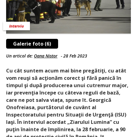
Interviu
Galerie foto (6)
Un articol de:
Oana Nistor
-
28 Feb 2023
Cu cât suntem acum mai bine pregătiţi, cu atât
vom reuşi să acţionăm corect şi fără panică în
timpul şi după producerea unui cutremur major,
iar prevenţia începe cu câteva reguli de bază,
care ne pot salva viața, spune lt. Georgică
Onofreiasa, purtătorul de cuvânt al
Inspectoratului pentru Situaţii de Urgenţă (ISU)
Iaşi. În interviul acordat „Ziarului Lumina” cu
puţin înainte de împlinirea, la 28 februarie, a 90
de ani de protecţie civilă în România, lt.