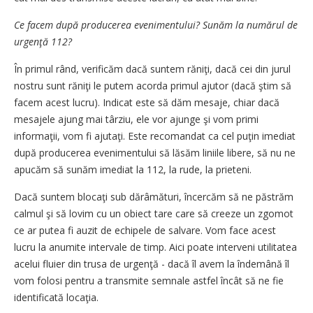
Ce facem după producerea evenimentului? Sunăm la numărul de
urgenţă 112?
În primul rând, verificăm dacă suntem răniţi, dacă cei din jurul
nostru sunt răniţi le putem acorda primul ajutor (dacă ştim să
facem acest lucru). Indicat este să dăm mesaje, chiar dacă
mesajele ajung mai târziu, ele vor ajunge şi vom primi
informaţii, vom fi ajutaţi. Este recomandat ca cel puţin imediat
după producerea evenimentului să lăsăm liniile libere, să nu ne
apucăm să sunăm imediat la 112, la rude, la prieteni.
Dacă suntem blocaţi sub dărâmături, încercăm să ne păstrăm
calmul şi să lovim cu un obiect tare care să creeze un zgomot
ce ar putea fi auzit de echipele de salvare. Vom face acest
lucru la anumite intervale de timp. Aici poate interveni utilitatea
acelui fluier din trusa de urgenţă - dacă îl avem la îndemână îl
vom folosi pentru a transmite semnale astfel încât să ne fie
identificată locaţia.