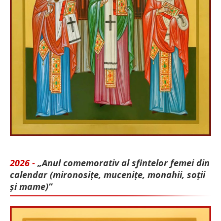
2026 -
„Anul comemorativ al sfintelor femei din
calendar (mironosițe, mu­cenițe, monahii, soții
și mame)”