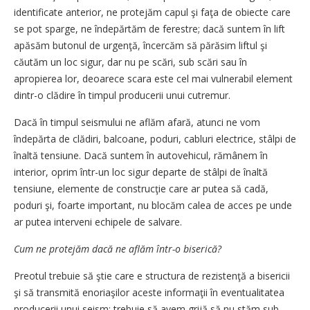
identificate anterior, ne protejăm capul şi faţa de obiecte care
se pot sparge, ne îndepărtăm de ferestre; dacă suntem în lift
apăsăm butonul de urgenţă, încercăm să părăsim liftul şi
căutăm un loc sigur, dar nu pe scări, sub scări sau în
apropierea lor, deoarece scara este cel mai vulnerabil element
dintr-o clădire în timpul producerii unui cutremur.
Dacă în timpul seismului ne aflăm afară, atunci ne vom
îndepărta de clădiri, balcoane, poduri, cabluri electrice, stâlpi de
înaltă tensiune. Dacă suntem în autovehicul, rămânem în
interior, oprim într-un loc sigur departe de stâlpi de înaltă
tensiune, elemente de construcţie care ar putea să cadă,
poduri şi, foarte important, nu blocăm calea de acces pe unde
ar putea interveni echipele de salvare.
Cum ne protejăm dacă ne aflăm într-o biserică?
Preotul trebuie să ştie care e structura de rezistenţă a bisericii
şi să transmită enoriaşilor aceste informaţii în eventualitatea
producerii unui seism; trebuie să avem grijă să nu stăm sub