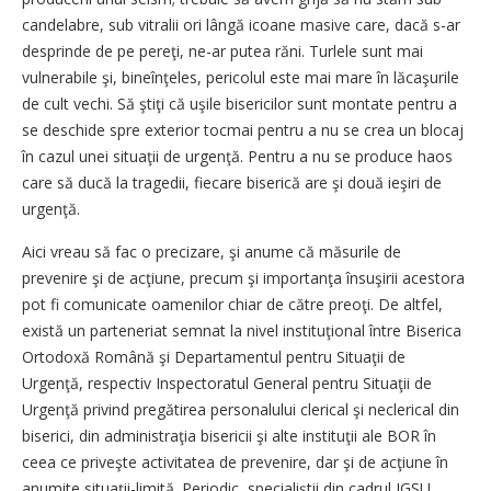
candelabre, sub vitralii ori lângă icoane masive care, dacă s-ar
desprinde de pe pereţi, ne-ar putea răni. Turlele sunt mai
vulnerabile şi, bineînţeles, pericolul este mai mare în lăcaşurile
de cult vechi. Să ştiţi că uşile bisericilor sunt montate pentru a
se deschide spre exterior tocmai pentru a nu se crea un blocaj
în cazul unei situaţii de urgenţă. Pentru a nu se produce haos
care să ducă la tragedii, fiecare biserică are şi două ieşiri de
urgenţă.
Aici vreau să fac o precizare, şi anume că măsurile de
prevenire şi de acţiune, precum şi importanţa însuşirii acestora
pot fi comunicate oamenilor chiar de către preoţi. De altfel,
există un parteneriat semnat la nivel instituţional între Biserica
Ortodoxă Română şi Departamentul pentru Situaţii de
Urgenţă, respectiv Inspectoratul General pentru Situaţii de
Urgenţă privind pregătirea personalului clerical şi neclerical din
biserici, din administraţia bisericii şi alte instituţii ale BOR în
ceea ce priveşte activitatea de prevenire, dar şi de acţiune în
anumite situaţii-limită. Periodic, specialiştii din cadrul IGSU