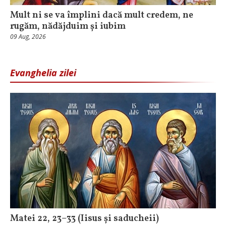
Mult ni se va împlini dacă mult credem, ne
rugăm, nădăjduim și iubim
09 Aug, 2026
Evanghelia zilei
Matei 22, 23–33 (Iisus și saducheii)