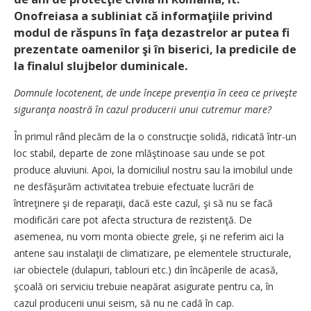
Onofreiasa a subliniat că informaţiile privind
modul de răspuns în faţa dezastrelor ar putea fi
prezentate oamenilor şi în biserici, la predicile de
la finalul slujbelor duminicale.
Domnule locotenent, de unde începe prevenţia în ceea ce priveşte
siguranţa noastră în cazul producerii unui cutremur mare?
În primul rând plecăm de la o construcţie solidă, ridicată într-un
loc stabil, departe de zone mlăştinoase sau unde se pot
produce aluviuni. Apoi, la domiciliul nostru sau la imobilul unde
ne desfăşurăm activitatea trebuie efectuate lucrări de
întreţinere şi de reparaţii, dacă este cazul, şi să nu se facă
modificări care pot afecta structura de rezistenţă. De
asemenea, nu vom monta obiecte grele, şi ne referim aici la
antene sau instalaţii de climatizare, pe elementele structurale,
iar obiectele (dulapuri, tablouri etc.) din încăperile de acasă,
şcoală ori serviciu trebuie neapărat asigurate pentru ca, în
cazul producerii unui seism, să nu ne cadă în cap.