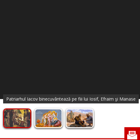
Patriarhul Iacov binecuvântează pe fiii lui Iosif, Efraim şi Manase