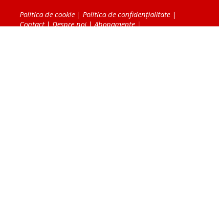
Politica de cookie
|
Politica de confidențialitate
|
Contact
|
Despre noi
|
Abonamente
|
Fototeca Ortodoxiei Românești
Radio TRINITAS
TV TRINITAS
Vestitorul Ortodoxiei
Agenţia de ştiri BASILICA
Patriarhia Română
Catedrala Mântuirii Neamului
BASILICA Travel
Serviciul de Colportaj Bisericesc
Atelierele Patriarhiei
Tipografia Cărţilor Bisericeşti
Conținutul și design-ul site-ului, toate informaţiile
publicate pe site de Ziarul Lumina sunt protejate de