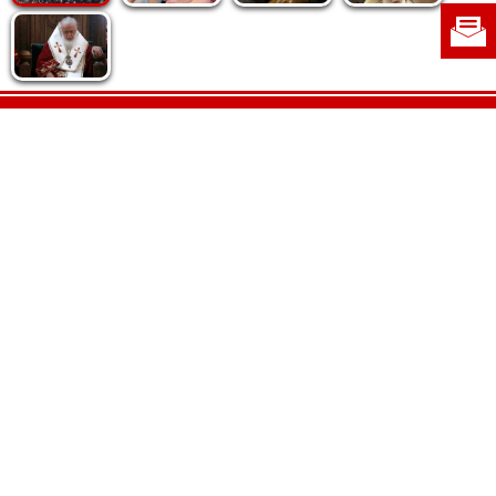
Politica de cookie
|
Politica de confidențialitate
|
Contact
|
Despre noi
|
Abonamente
|
Fototeca Ortodoxiei Românești
Radio TRINITAS
TV TRINITAS
Vestitorul Ortodoxiei
Agenţia de ştiri BASILICA
Patriarhia Română
Catedrala Mântuirii Neamului
BASILICA Travel
Serviciul de Colportaj Bisericesc
Atelierele Patriarhiei