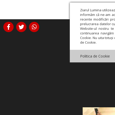
Ziarul Lumina utilizea
informăm că ne-am actu
recente modificări pr
prelucrarea datelor cu
Website-ul nostru te 
continuarea navigării 
Cookie. Nu uita totuși 
de Cookie.
Politica de Cookie