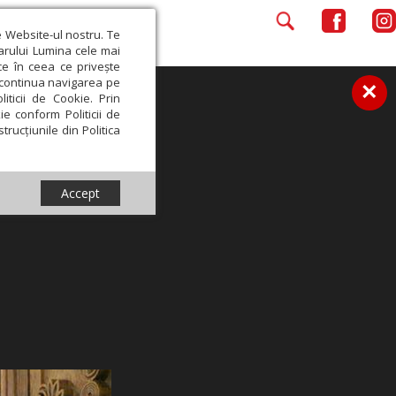
e Website-ul nostru. Te
iarului Lumina cele mai
ce în ceea ce privește
a continua navigarea pe
×
iticii de Cookie. Prin
ie conform Politicii de
trucțiunile din Politica
Accept