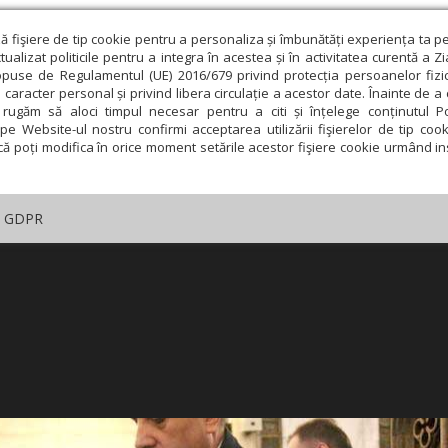
ză fişiere de tip cookie pentru a personaliza și îmbunătăți experiența ta p
alizat politicile pentru a integra în acestea și în activitatea curentă a Z
opuse de Regulamentul (UE) 2016/679 privind protecția persoanelor fizi
 caracter personal și privind libera circulație a acestor date. Înainte de 
rugăm să aloci timpul necesar pentru a citi și înțelege conținutul Pol
pe Website-ul nostru confirmi acceptarea utilizării fişierelor de tip cook
că poți modifica în orice moment setările acestor fişiere cookie urmând ins
GDPR