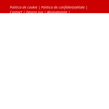
Politica de cookie
|
Politica de confidențialitate
|
Contact
|
Despre noi
|
Abonamente
|
Fototeca Ortodoxiei Românești
Radio TRINITAS
TV TRINITAS
Vestitorul Ortodoxiei
Agenţia de ştiri BASILICA
Patriarhia Română
Catedrala Mântuirii Neamului
BASILICA Travel
Serviciul de Colportaj Bisericesc
Atelierele Patriarhiei
Tipografia Cărţilor Bisericeşti
Conținutul și design-ul site-ului, toate informaţiile
publicate pe site de Ziarul Lumina sunt protejate de