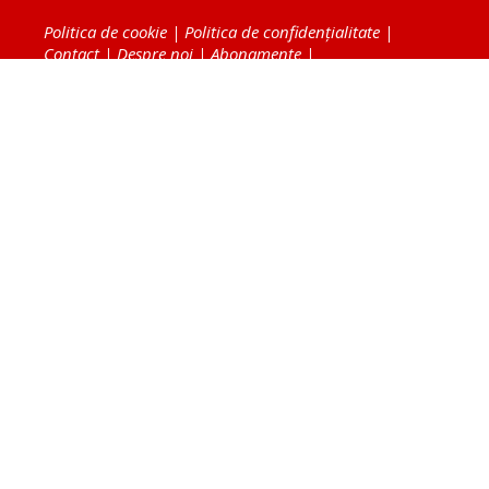
Politica de cookie
|
Politica de confidențialitate
|
Contact
|
Despre noi
|
Abonamente
|
Fototeca Ortodoxiei Românești
Radio TRINITAS
TV TRINITAS
Vestitorul Ortodoxiei
Agenţia de ştiri BASILICA
Patriarhia Română
Catedrala Mântuirii Neamului
BASILICA Travel
Serviciul de Colportaj Bisericesc
Atelierele Patriarhiei
Tipografia Cărţilor Bisericeşti
Conținutul și design-ul site-ului, toate informaţiile
publicate pe site de Ziarul Lumina sunt protejate de