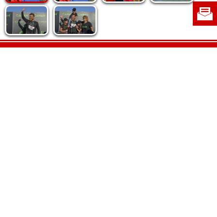
Politica de cookie
|
Politica de confidențialitate
|
Contact
|
Despre noi
|
Abonamente
|
Fototeca Ortodoxiei Românești
Radio TRINITAS
TV TRINITAS
Vestitorul Ortodoxiei
Agenţia de ştiri BASILICA
Patriarhia Română
Catedrala Mântuirii Neamului
BASILICA Travel
Serviciul de Colportaj Bisericesc
Atelierele Patriarhiei