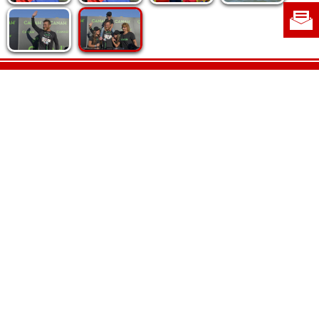
Politica de cookie
|
Politica de confidențialitate
|
Contact
|
Despre noi
|
Abonamente
|
Fototeca Ortodoxiei Românești
Radio TRINITAS
TV TRINITAS
Vestitorul Ortodoxiei
Agenţia de ştiri BASILICA
Patriarhia Română
Catedrala Mântuirii Neamului
BASILICA Travel
Serviciul de Colportaj Bisericesc
Atelierele Patriarhiei