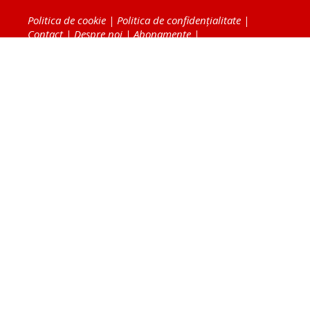
Politica de cookie
|
Politica de confidențialitate
|
Contact
|
Despre noi
|
Abonamente
|
Fototeca Ortodoxiei Românești
Radio TRINITAS
TV TRINITAS
Vestitorul Ortodoxiei
Agenţia de ştiri BASILICA
Patriarhia Română
Catedrala Mântuirii Neamului
BASILICA Travel
Serviciul de Colportaj Bisericesc
Atelierele Patriarhiei
Tipografia Cărţilor Bisericeşti
Conținutul și design-ul site-ului, toate informaţiile
publicate pe site de Ziarul Lumina sunt protejate de