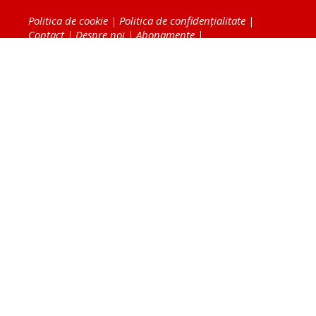
Politica de cookie
|
Politica de confidențialitate
|
Contact
|
Despre noi
|
Abonamente
|
Fototeca Ortodoxiei Românești
Radio TRINITAS
TV TRINITAS
Vestitorul Ortodoxiei
Agenţia de ştiri BASILICA
Patriarhia Română
Catedrala Mântuirii Neamului
BASILICA Travel
Serviciul de Colportaj Bisericesc
Atelierele Patriarhiei
Tipografia Cărţilor Bisericeşti
Conținutul și design-ul site-ului, toate informaţiile
publicate pe site de Ziarul Lumina sunt protejate de