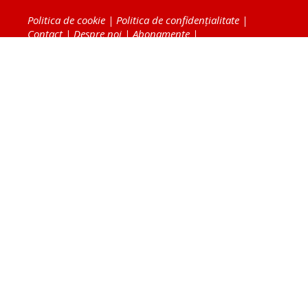
Politica de cookie
|
Politica de confidențialitate
|
Contact
|
Despre noi
|
Abonamente
|
Fototeca Ortodoxiei Românești
Radio TRINITAS
TV TRINITAS
Vestitorul Ortodoxiei
Agenţia de ştiri BASILICA
Patriarhia Română
Catedrala Mântuirii Neamului
BASILICA Travel
Serviciul de Colportaj Bisericesc
Atelierele Patriarhiei
Tipografia Cărţilor Bisericeşti
Conținutul și design-ul site-ului, toate informaţiile
publicate pe site de Ziarul Lumina sunt protejate de