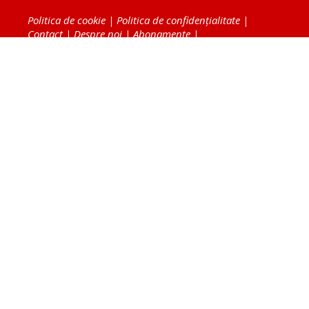
Politica de cookie
|
Politica de confidențialitate
|
Contact
|
Despre noi
|
Abonamente
|
Fototeca Ortodoxiei Românești
Radio TRINITAS
TV TRINITAS
Vestitorul Ortodoxiei
Agenţia de ştiri BASILICA
Patriarhia Română
Catedrala Mântuirii Neamului
BASILICA Travel
Serviciul de Colportaj Bisericesc
Atelierele Patriarhiei
Tipografia Cărţilor Bisericeşti
Conținutul și design-ul site-ului, toate informaţiile
publicate pe site de Ziarul Lumina sunt protejate de