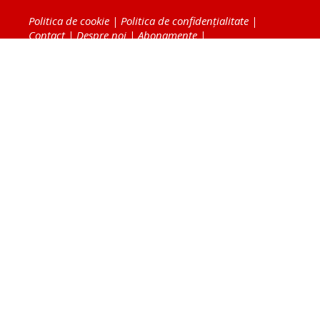
Politica de cookie
|
Politica de confidențialitate
|
Contact
|
Despre noi
|
Abonamente
|
Fototeca Ortodoxiei Românești
Radio TRINITAS
TV TRINITAS
Vestitorul Ortodoxiei
Agenţia de ştiri BASILICA
Patriarhia Română
Catedrala Mântuirii Neamului
BASILICA Travel
Serviciul de Colportaj Bisericesc
Atelierele Patriarhiei
Tipografia Cărţilor Bisericeşti
Conținutul și design-ul site-ului, toate informaţiile
publicate pe site de Ziarul Lumina sunt protejate de