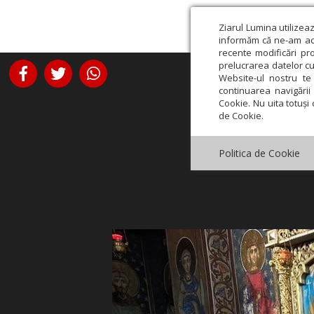
Ziarul Lumina utilizea
informăm că ne-am actu
recente modificări pr
prelucrarea datelor cu
Website-ul nostru te 
continuarea navigării 
Cookie. Nu uita totuși 
de Cookie.
Politica de Cookie