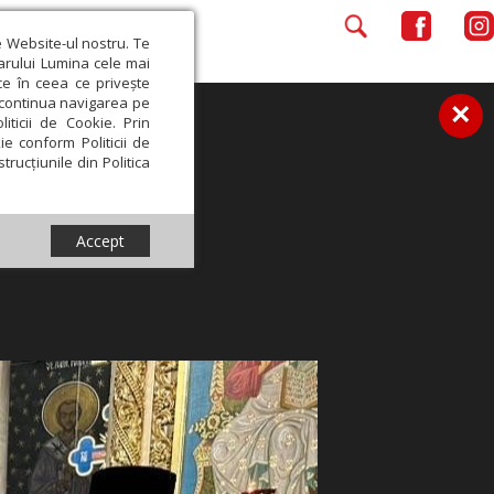
e Website-ul nostru. Te
iarului Lumina cele mai
ce în ceea ce privește
a continua navigarea pe
×
iticii de Cookie. Prin
ie conform Politicii de
trucțiunile din Politica
Accept