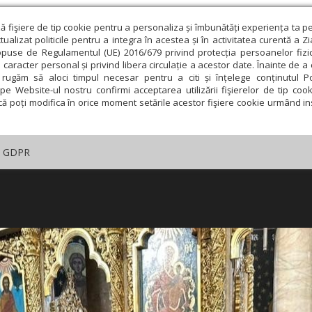
ză fişiere de tip cookie pentru a personaliza și îmbunătăți experiența ta p
alizat politicile pentru a integra în acestea și în activitatea curentă a Z
opuse de Regulamentul (UE) 2016/679 privind protecția persoanelor fizi
 caracter personal și privind libera circulație a acestor date. Înainte de 
rugăm să aloci timpul necesar pentru a citi și înțelege conținutul Pol
pe Website-ul nostru confirmi acceptarea utilizării fişierelor de tip cook
că poți modifica în orice moment setările acestor fişiere cookie urmând ins
GDPR