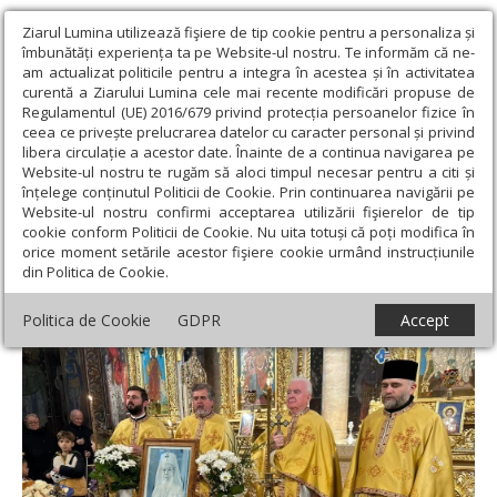
Ziarul Lumina utilizează fişiere de tip cookie pentru a personaliza și
îmbunătăți experiența ta pe Website-ul nostru. Te informăm că ne-
am actualizat politicile pentru a integra în acestea și în activitatea
curentă a Ziarului Lumina cele mai recente modificări propuse de
Regulamentul (UE) 2016/679 privind protecția persoanelor fizice în
ceea ce privește prelucrarea datelor cu caracter personal și privind
libera circulație a acestor date. Înainte de a continua navigarea pe
Website-ul nostru te rugăm să aloci timpul necesar pentru a citi și
Ziarul Lumina
›
Actualitate religioasă
›
Știri
›
Pomenirea
înțelege conținutul Politicii de Cookie. Prin continuarea navigării pe
Patriarhului Teoctist la biserica Parohiei Oradea Vii
Website-ul nostru confirmi acceptarea utilizării fişierelor de tip
cookie conform Politicii de Cookie. Nu uita totuși că poți modifica în
Pomenirea Patriarhului Teoctist la biserica
orice moment setările acestor fişiere cookie urmând instrucțiunile
din Politica de Cookie.
Parohiei Oradea Vii
Politica de Cookie
GDPR
Accept