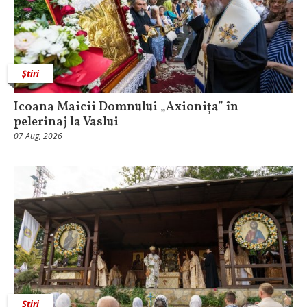
Știri
Icoana Maicii Domnului „Axionița” în
pelerinaj la Vaslui
07 Aug, 2026
Știri