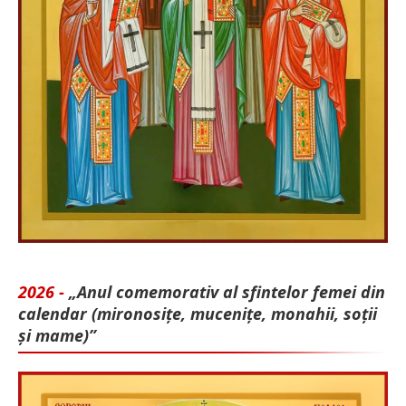
2026 -
„Anul comemorativ al sfintelor femei din
calendar (mironosițe, mu­cenițe, monahii, soții
și mame)”