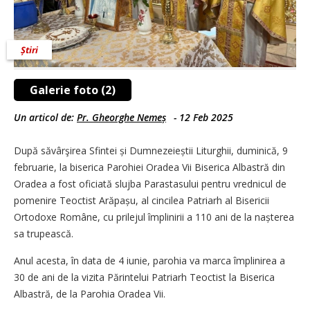
Știri
Galerie foto (2)
Un articol de:
Pr. Gheorghe Nemeș
-
12 Feb 2025
După săvârşirea Sfintei și Dumnezeieștii Liturghii, duminică, 9
februarie, la biserica Parohiei Oradea Vii Biserica Albastră din
Oradea a fost oficiată slujba Parastasului pentru vrednicul de
pomenire Teoctist Arăpașu, al cincilea Patriarh al Bisericii
Ortodoxe Române, cu prilejul împlinirii a 110 ani de la nașterea
sa trupească.
Anul acesta, în data de 4 iunie, parohia va marca împlinirea a
30 de ani de la vizita Părintelui Patriarh Teoctist la Biserica
Albastră, de la Parohia Oradea Vii.