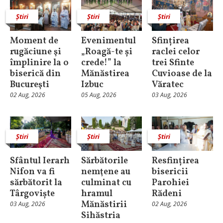
Știri
Știri
Știri
Moment de
Evenimentul
Sfințirea
rugăciune şi
„Roagă-te și
raclei celor
împlinire la o
crede!” la
trei Sfinte
biserică din
Mănăstirea
Cuvioase de la
Bucureşti
Izbuc
Văratec
02 Aug, 2026
05 Aug, 2026
03 Aug, 2026
Știri
Știri
Știri
Sfântul Ierarh
Sărbătorile
Resfințirea
Nifon va fi
nemţene au
bisericii
sărbătorit la
culminat cu
Parohiei
Târgoviște
hramul
Rădeni
Mănăstirii
03 Aug, 2026
02 Aug, 2026
Sihăstria