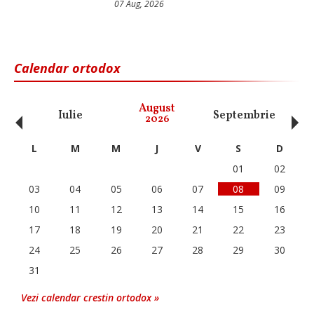
07 Aug, 2026
Calendar ortodox
‹
›
August
Iulie
Septembrie
O
2026
L
M
M
J
V
S
D
01
02
03
04
05
06
07
08
09
10
11
12
13
14
15
16
17
18
19
20
21
22
23
24
25
26
27
28
29
30
31
Vezi calendar crestin ortodox »