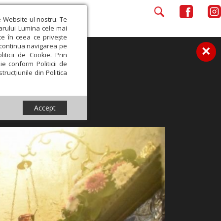
e Website-ul nostru. Te
iarului Lumina cele mai
ce în ceea ce privește
a continua navigarea pe
×
iticii de Cookie. Prin
ie conform Politicii de
trucțiunile din Politica
Accept