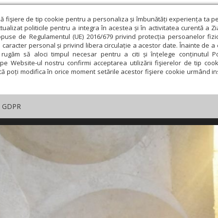
ză fişiere de tip cookie pentru a personaliza și îmbunătăți experiența ta p
alizat politicile pentru a integra în acestea și în activitatea curentă a Z
opuse de Regulamentul (UE) 2016/679 privind protecția persoanelor fizi
 caracter personal și privind libera circulație a acestor date. Înainte de 
rugăm să aloci timpul necesar pentru a citi și înțelege conținutul Pol
pe Website-ul nostru confirmi acceptarea utilizării fişierelor de tip cook
că poți modifica în orice moment setările acestor fişiere cookie urmând ins
GDPR