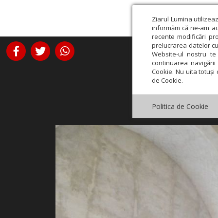
Ziarul Lumina utilizea
informăm că ne-am actu
recente modificări pr
prelucrarea datelor cu
Website-ul nostru te 
continuarea navigării 
Cookie. Nu uita totuși 
de Cookie.
Politica de Cookie