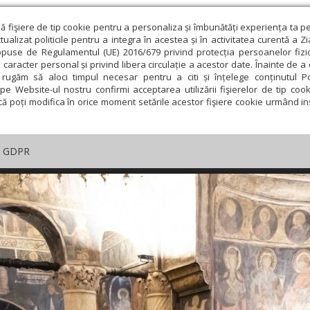
ză fişiere de tip cookie pentru a personaliza și îmbunătăți experiența ta p
alizat politicile pentru a integra în acestea și în activitatea curentă a Z
opuse de Regulamentul (UE) 2016/679 privind protecția persoanelor fizi
 caracter personal și privind libera circulație a acestor date. Înainte de 
rugăm să aloci timpul necesar pentru a citi și înțelege conținutul Pol
pe Website-ul nostru confirmi acceptarea utilizării fişierelor de tip cook
că poți modifica în orice moment setările acestor fişiere cookie urmând ins
GDPR