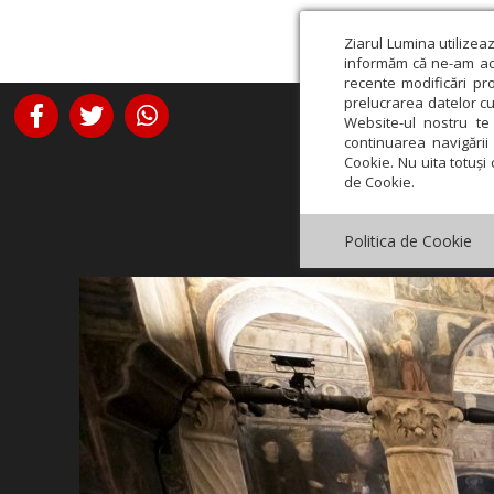
Ziarul Lumina utilizea
informăm că ne-am actu
recente modificări pr
prelucrarea datelor cu
Website-ul nostru te 
continuarea navigării 
Cookie. Nu uita totuși 
de Cookie.
Politica de Cookie