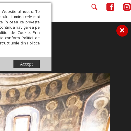
e Website-ul nostru. Te
iarului Lumina cele mai
ce în ceea ce privește
a continua navigarea pe
×
iticii de Cookie. Prin
ie conform Politicii de
trucțiunile din Politica
Accept