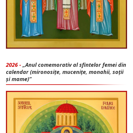
2026 -
„Anul comemorativ al sfintelor femei din
calendar (mironosițe, mu­cenițe, monahii, soții
și mame)”