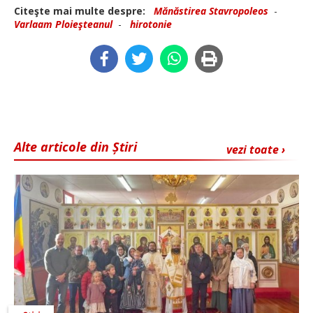
Citeşte mai multe despre:
Mănăstirea Stavropoleos
-
Varlaam Ploieşteanul
-
hirotonie
Alte articole din Știri
vezi toate ›