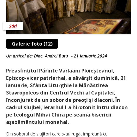
Știri
Galerie foto (12)
Un articol de:
Diac. Andrei Butu
-
21 Ianuarie 2024
Preasfințitul Părinte Varlaam Ploieșteanul,
Episcop-vicar patriarhal, a săvârșit duminică, 21
ianuarie, Sfânta Liturghie la Mănăstirea
Stavropoleos din Centrul Vechi al Capitalei,
înconjurat de un sobor de preoți și diaconi. În
cadrul slujbei, ierarhul l-a hirotonit întru diacon
pe teologul Mihai Chira pe seama bisericii
așezământului monahal.
Din soborul de slujitori care s-au rugat împreună cu