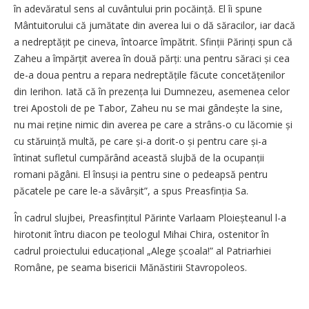
în adevăratul sens al cuvântului prin pocăință. El îi spune
Mântuitorului că jumătate din averea lui o dă săracilor, iar dacă
a nedreptățit pe cineva, întoarce împătrit. Sfinții Pă­rinți spun că
Zaheu a împărțit averea în două părți: una pentru săraci și cea
de-a doua pentru a repara nedreptățile făcute concetățenilor
din Ierihon. Iată că în prezența lui Dumnezeu, asemenea celor
trei Apostoli de pe Tabor, Zaheu nu se mai gândește la sine,
nu mai reține nimic din averea pe care a strâns-o cu lăcomie și
cu stăruință multă, pe care și-a dorit-o și pentru care și-a
întinat sufletul cumpărând această slujbă de la ocupanții
romani păgâni. El însuși ia pentru sine o pedeapsă pentru
păcatele pe care le-a săvâr­șit”, a spus Preasfinția Sa.
În cadrul slujbei, Preasfințitul Părinte Varlaam Ploieșteanul l-a
hirotonit întru diacon pe teologul Mihai Chira, ostenitor în
cadrul proiectului educațional „Alege școala!” al Patriarhiei
Române, pe seama bisericii Mănăstirii Stavropoleos.