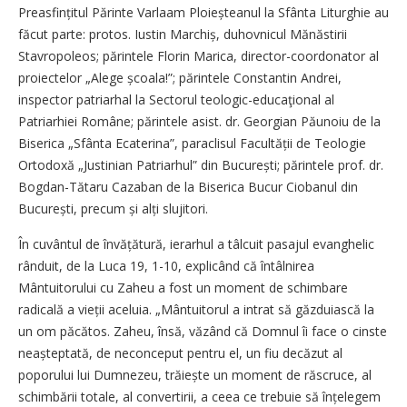
Preasfințitul Părinte Varlaam Ploieșteanul la Sfânta Liturghie au
făcut parte: protos. Iustin Marchiș, duhovnicul Mănăstirii
Stavropoleos; părintele Florin Marica, director-coordonator al
proiectelor „Alege școala!”; părintele Constantin Andrei,
inspector patriarhal la Sectorul teologic-educaţional al
Patriarhiei Române; părintele asist. dr. Georgian Păunoiu de la
Biserica „Sfânta Ecaterina”, paraclisul Facultății de Teologie
Ortodoxă „Justinian Patriarhul” din București; părintele prof. dr.
Bogdan-Tătaru Cazaban de la Biserica Bucur Ciobanul din
București, precum și alți slujitori.
În cuvântul de învățătură, ierarhul a tâlcuit pasajul evanghelic
rânduit, de la Luca 19, 1-10, explicând că întâlnirea
Mântuitorului cu Zaheu a fost un moment de schimbare
radicală a vieții aceluia. „Mântuitorul a intrat să găzduiască la
un om păcătos. Zaheu, însă, văzând că Domnul îi face o cinste
neașteptată, de neconceput pentru el, un fiu decăzut al
poporului lui Dumnezeu, trăiește un moment de răscruce, al
schimbării totale, al convertirii, a ceea ce trebuie să înțelegem