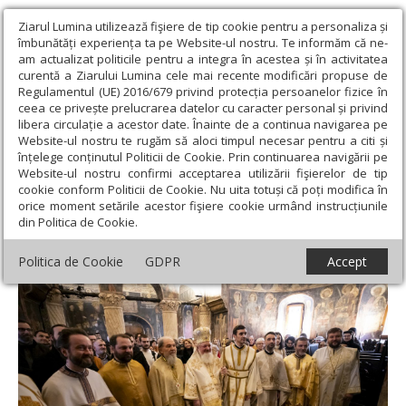
Ziarul Lumina utilizează fişiere de tip cookie pentru a personaliza și
îmbunătăți experiența ta pe Website-ul nostru. Te informăm că ne-
am actualizat politicile pentru a integra în acestea și în activitatea
curentă a Ziarului Lumina cele mai recente modificări propuse de
Regulamentul (UE) 2016/679 privind protecția persoanelor fizice în
ceea ce privește prelucrarea datelor cu caracter personal și privind
libera circulație a acestor date. Înainte de a continua navigarea pe
Website-ul nostru te rugăm să aloci timpul necesar pentru a citi și
Ziarul Lumina
›
Actualitate religioasă
›
Știri
›
Popas
înțelege conținutul Politicii de Cookie. Prin continuarea navigării pe
duhovnicesc la o mănăstire istorică din Centrul Vechi al Capitalei
Website-ul nostru confirmi acceptarea utilizării fişierelor de tip
cookie conform Politicii de Cookie. Nu uita totuși că poți modifica în
Popas duhovnicesc la o mănăstire istorică
orice moment setările acestor fişiere cookie urmând instrucțiunile
din Politica de Cookie.
din Centrul Vechi al Capitalei
Politica de Cookie
GDPR
Accept