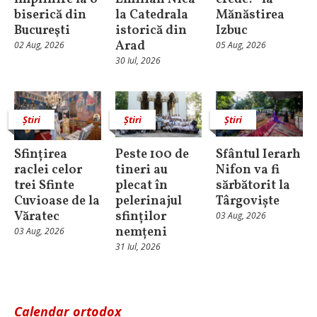
biserică din
la Catedrala
Mănăstirea
Bucureşti
istorică din
Izbuc
Arad
02 Aug, 2026
05 Aug, 2026
30 Iul, 2026
Știri
Știri
Știri
Sfințirea
Peste 100 de
Sfântul Ierarh
raclei celor
tineri au
Nifon va fi
trei Sfinte
plecat în
sărbătorit la
Cuvioase de la
pelerinajul
Târgoviște
Văratec
sfinților
03 Aug, 2026
nemțeni
03 Aug, 2026
31 Iul, 2026
Calendar ortodox