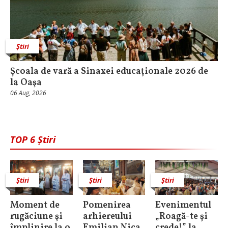
Știri
Școala de vară a Sinaxei educaționale 2026 de
la Oaşa
06 Aug, 2026
TOP 6 Știri
Știri
Știri
Știri
Moment de
Pomenirea
Evenimentul
rugăciune şi
arhiereului
„Roagă-te și
împlinire la o
Emilian Nica
crede!” la