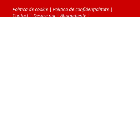
Politica de cookie
|
Politica de confidențialitate
|
Contact
|
Despre noi
|
Abonamente
|
Fototeca Ortodoxiei Românești
Radio TRINITAS
TV TRINITAS
Vestitorul Ortodoxiei
Agenţia de ştiri BASILICA
Patriarhia Română
Catedrala Mântuirii Neamului
BASILICA Travel
Serviciul de Colportaj Bisericesc
Atelierele Patriarhiei
Tipografia Cărţilor Bisericeşti
Conținutul și design-ul site-ului, toate informaţiile
publicate pe site de Ziarul Lumina sunt protejate de