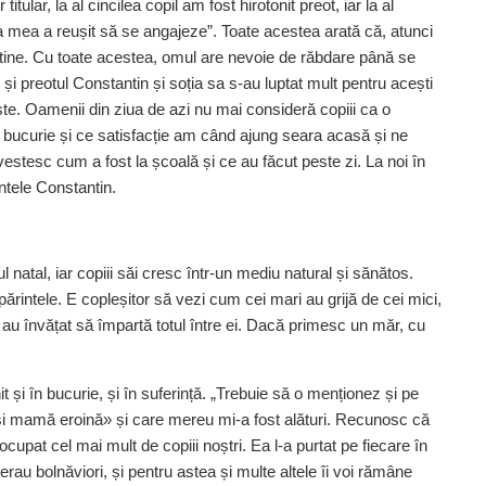
itular, la al cincilea copil am fost hirotonit preot, iar la al
 mea a reușit să se angajeze”. Toate acestea arată că, atunci
e tine. Cu toate acestea, omul are nevoie de răbdare până se
 și preotul Constantin și soția sa s-au luptat mult pentru acești
ește. Oamenii din ziua de azi nu mai consideră copiii ca o
bucurie și ce satisfacție am când ajung seara acasă și ne
 povestesc cum a fost la școală și ce au făcut peste zi. La noi în
tele Constantin.
l natal, iar copiii săi cresc într-un mediu natural și sănătos.
ărintele. E copleșitor să vezi cum cei mari au grijă de cei mici,
 au învățat să împartă totul între ei. Dacă primesc un măr, cu
nit și în bucurie, și în suferință. „Trebuie să o menționez și pe
și mamă eroină» și care mereu mi-a fost alături. Recunosc că
ocupat cel mai mult de copiii noștri. Ea l-a purtat pe fiecare în
erau bolnăviori, și pentru astea și multe altele îi voi rămâne