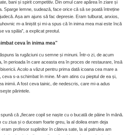
ate, bani și spirit competitiv. Din omul care apărea în ziare și
a. Sparge lemne, sudează, face orice că să se poată întreține
te judecă. Așa am ajuns să fac depresie. Eram tulburat, anxios,
hovnic m-a liniștit și mi-a spus că în inima mea mai este încă
 va spăla”, a explicat preotul.
himbat ceva în inima mea”
 răspuns la rugăciuni cu semne și minuni. Într-o zi, de acum
, în perioada în care aceasta era în proces de restaurare, însă
l bisericii. Acolo a văzut pentru prima dată icoana cea mare a
, ceva s-a schimbat în mine. M-am atins cu pieptul de ea și,
 inimii. A fost ceva tainic, de nedescris, care mi-a adus
seşte părintele.
ă spună că „fiecare copil se naște cu o bucată de pâine în mână.
cu ziua și o duceam foarte greu, la al doilea eram deja
il eram profesor suplinitor în câteva sate, la al patrulea am