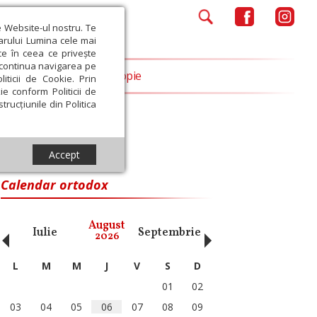
e Website-ul nostru. Te
iarului Lumina cele mai
ce în ceea ce privește
a continua navigarea pe
Opinii
Filantropie
iticii de Cookie. Prin
ie conform Politicii de
trucțiunile din Politica
Accept
Calendar ortodox
‹
›
August
Iulie
Septembrie
Octombrie
Noiembri
2026
L
M
M
J
V
S
D
01
02
03
04
05
06
07
08
09