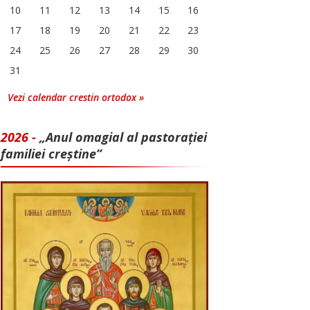
10
11
12
13
14
15
16
17
18
19
20
21
22
23
24
25
26
27
28
29
30
31
Vezi calendar crestin ortodox »
2026 -
„Anul omagial al pastorației
familiei creștine”