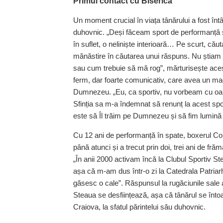
Primul contact cu Biserica
Un moment crucial în viața tânărului a fost înt
duhovnic. „Deși făceam sport de performanță ș
în suflet, o neliniște interioară… Pe scurt, că
mănăstire în căutarea unui răspuns. Nu știam
sau cum trebuie să mă rog”, mărturisește acest
ferm, dar foarte comunicativ, care avea un ma
Dumnezeu. „Eu, ca sportiv, nu vorbeam cu oame
Sfinția sa m-a îndemnat să renunț la acest sport
este să Îl trăim pe Dumnezeu și să fim lumină 
Cu 12 ani de performanță în spate, boxerul Co
până atunci și a trecut prin doi, trei ani de fră
„În anii 2000 activam încă la Clubul Sportiv Ste
așa că m-am dus într-o zi la Catedrala Patria
găsesc o cale”. Răspunsul la rugăciunile sale a
Steaua se desființează, așa că tânărul se înto
Craiova, la sfatul părintelui său duhovnic.