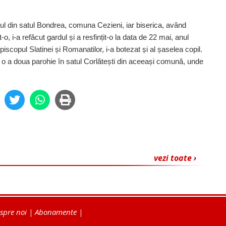
rul din satul Bondrea, comuna Cezieni, iar biserica, având
-o, i-a refăcut gardul și a res­fin­țit-o la data de 22 mai, anul
iscopul Slatinei și Romanatilor, i-a botezat și al șaselea copil.
ijă o a doua parohie în satul Corlătești din aceeași comună, unde
vezi toate ›
spre noi
|
Abonamente
|