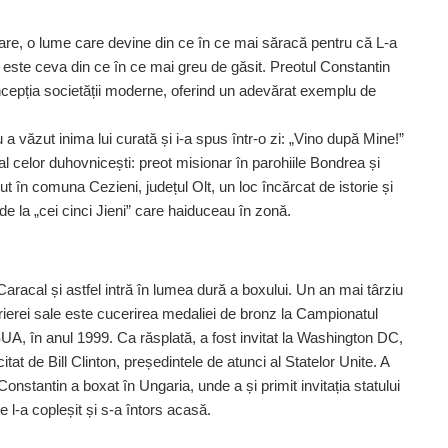
bare, o lume care devine din ce în ce mai săracă pentru că L-a
este ceva din ce în ce mai greu de găsit. Preotul Constantin
cepția societății moderne, oferind un adevărat exemplu de
 văzut inima lui curată și i-a spus într-o zi: „Vino după Mine!”
celor du­hov­nicești: preot misionar în parohiile Bondrea și
ut în comuna Cezieni, județul Olt, un loc încărcat de istorie și
 de la „cei cinci Jieni” care haiduceau în zonă.
Caracal și astfel intră în lumea dură a boxului. Un an mai târziu
rierei sale este cucerirea medaliei de bronz la Campionatul
A, în anul 1999. Ca răsplată, a fost invitat la Wash­ing­ton DC,
itat de Bill Clinton, președintele de atunci al Statelor Unite. A
nstantin a boxat în Ungaria, unde a și primit invi­tația statului
le l-a copleșit și s-a întors acasă.