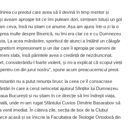
âlnirea cu preotul care avea să îi devină în timp mentor și
i aveam aproape tot ce îmi puteam dori, simțeam totuși un gol
utam ceva, însă nu știam ce anume. Așa am ajuns într-o zi la o
 prea multe despre Biserică, nu îmi era clar ce e cu Dumnezeu
a. La acea mănăstire, sportivul de atunci a întâlnit un călugăr
gnetism impresionant și un dar care îi apropia pe oameni de
ni slabi, însă părintele avea o credință de nezdruncinat.
, considerându-l foarte violent, și mi-a explicat că scopul vieții
pentru cei din jurul nostru”, spune acum preacucernicul preot.
nstantin nu a putut renunța brusc la ceea ce îl consacrase
mântări în care a cerut neîncetat ajutorul Sfinților lui Dumnezeu.
aua București și nu știam în ce direcție să îmi îndrept viața,
rhală, unde m-am rugat Sfântului Cuvios Dimitrie Basarabov să
 venit imediat. În câteva zile, secția de box de la Clubul
arce acasă și se înscrie la Facultatea de Teologie Ortodoxă din