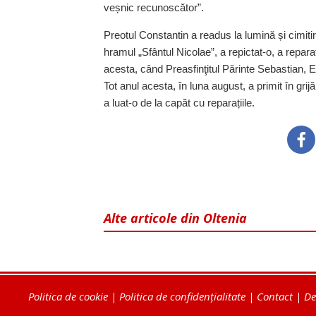
veșnic recunoscător”.
Preotul Constantin a readus la lumină și cimiti
hramul „Sfântul Nicolae”, a repictat-o, a re­pa­rat
acesta, când Preasfinţitul Părinte Sebastian, Ep
Tot anul acesta, în luna august, a primit în gr
a luat-o de la capăt cu reparațiile.
Alte articole din Oltenia
Politica de cookie
|
Politica de confidențialitate
|
Contact
|
De