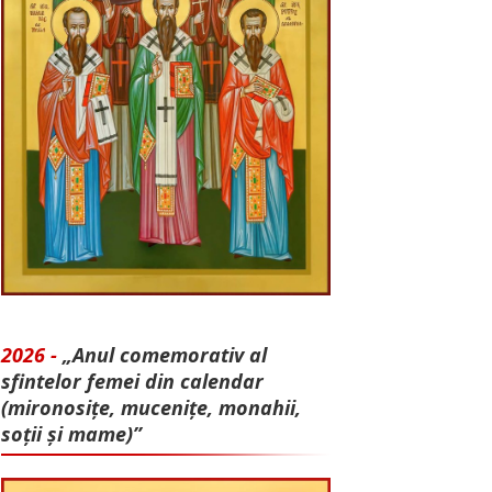
2026 -
„Anul comemorativ al
sfintelor femei din calendar
(mironosițe, mu­cenițe, monahii,
soții și mame)”