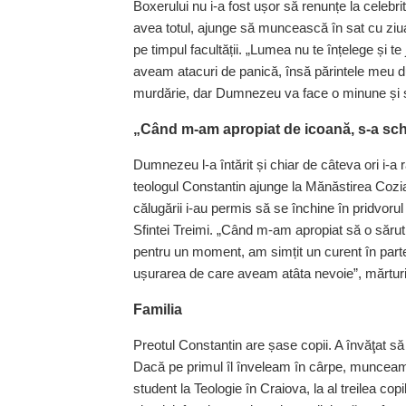
Boxerului nu i-a fost ușor să renunțe la celebrit
avea totul, ajunge să muncească în sat cu ziu
pe timpul facultății. „Lumea nu te înțelege și 
aveam atacuri de panică, însă părintele meu du
murdărie, dar Dumnezeu va face o minune și se
„Când m-am apropiat de icoană, s-a sc
Dumnezeu l-a întărit și chiar de câteva ori i-a
teologul Constantin ajunge la Mănăstirea Cozia
călugării i-au permis să se închine în pridvoru
Sfintei Treimi. „Când m-am apropiat să o sărut
pentru un moment, am simțit un curent în partea
ușurarea de care aveam atâta nevoie”, mărturi
Familia
Preotul Constantin are șase copii. A învăţat s
Dacă pe primul îl înveleam în cârpe, munceam 
student la Teologie în Craiova, la al treilea cop