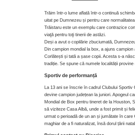
Trăim într-o lume aflată într-o continuă schim
uitat pe Dumnezeu și pentru care normalitatea 
Trăistaru este un exemplu care contrazice con
viaţă pentru toţi tinerii de astăzi.
Deși a avut o copilărie zbuciumată, Dumnezeu a
Din campion mondial la box, a ajuns campion al 
Corlătești și tată a șase copii. Acesta s-a născ
tradiție. Se spune că numele localității provine
Sportiv de performanță
La 13 ani se înscrie în cadrul Clubului Sportiv 
devine campion județean la juniori. Apogeul ca
Mondial de Box pentru tineret de la Houston, SU
să viziteze Casa Albă, unde a fost primit și felic
urmat o perioadă de un an și jumătate în care Co
maghiar de a fi naturalizat, însă dorul țării nata