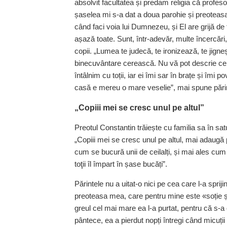
absolvit facultatea și predam religia că profesor t
șaselea mi s-a dat a doua parohie și preoteasa
când faci voia lui Dumnezeu, și El are grijă d
așază toate. Sunt, într-adevăr, multe încercări,
copii. „Lumea te judecă, te ironizează, te jign
binecuvântare cerească. Nu vă pot descrie ce 
întâlnim cu toții, iar ei îmi sar în brațe și îmi
casă e mereu o mare veselie”, mai spune părin
„Copiii mei se cresc unul pe altul”
Preotul Constantin trăiește cu familia sa în satu
„Copiii mei se cresc unul pe altul, mai adaugă p
cum se bucură unii de ceilalți, și mai ales cum
toţii îl împart în șase bucăți”.
Părintele nu a uitat-o nici pe cea care l-a spriji
preoteasa mea, care pentru mine este «soție 
greul cel mai mare ea l-a purtat, pentru că s-a 
pântece, ea a pierdut nopți întregi când micuții 