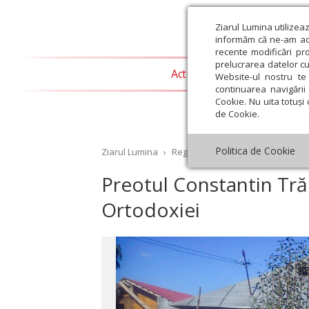
Ziarul Lumina utilizea
informăm că ne-am actu
recente modificări pr
prelucrarea datelor cu
Actualitate religioasă
T
Website-ul nostru te 
continuarea navigării 
Cookie. Nu uita totuși 
de Cookie.
Politica de Cookie
Ziarul Lumina
›
Regionale
›
Oltenia
›
Preotul C
Preotul Constantin Tră
Ortodoxiei
st
Septembrie
Octombrie
Noiembrie
Decembrie
Ianuar