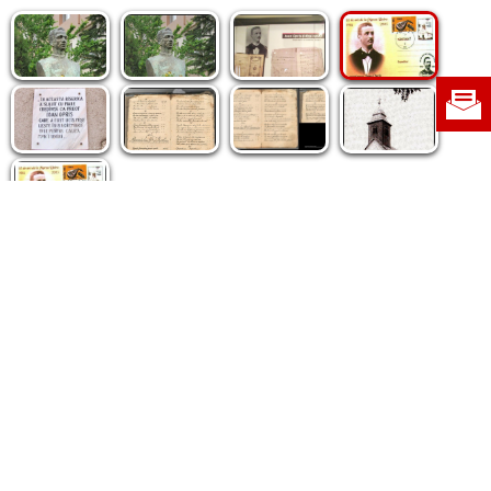
Politica de cookie
|
Politica de confidențialitate
|
Contact
|
Despre noi
|
Abonamente
|
Fototeca Ortodoxiei Românești
Radio TRINITAS
TV TRINITAS
Vestitorul Ortodoxiei
Agenţia de ştiri BASILICA