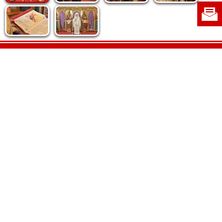
Politica de cookie
|
Politica de confidențialitate
|
Contact
|
Despre noi
|
Abonamente
|
Fototeca Ortodoxiei Românești
Radio TRINITAS
TV TRINITAS
Vestitorul Ortodoxiei
Agenţia de ştiri BASILICA
Patriarhia Română
Catedrala Mântuirii Neamului
BASILICA Travel
Serviciul de Colportaj Bisericesc
Atelierele Patriarhiei