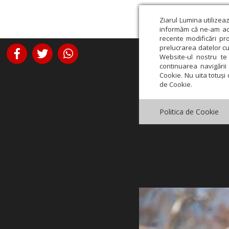
Ziarul Lumina utilizea
informăm că ne-am actu
recente modificări pr
prelucrarea datelor cu
Website-ul nostru te 
continuarea navigării 
Cookie. Nu uita totuși 
de Cookie.
Politica de Cookie