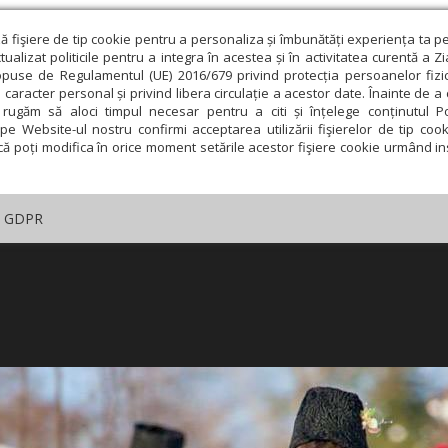
ză fişiere de tip cookie pentru a personaliza și îmbunătăți experiența ta p
alizat politicile pentru a integra în acestea și în activitatea curentă a Z
opuse de Regulamentul (UE) 2016/679 privind protecția persoanelor fizi
 caracter personal și privind libera circulație a acestor date. Înainte de 
rugăm să aloci timpul necesar pentru a citi și înțelege conținutul Pol
pe Website-ul nostru confirmi acceptarea utilizării fişierelor de tip cook
că poți modifica în orice moment setările acestor fişiere cookie urmând ins
GDPR