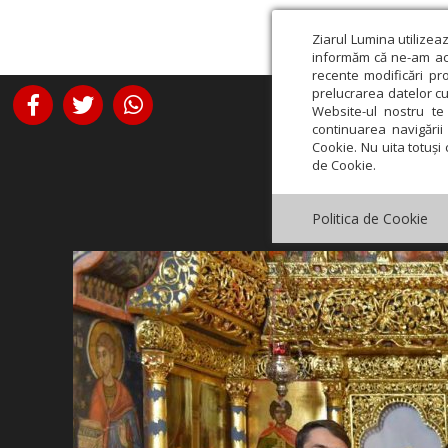
Ziarul Lumina utilizea
informăm că ne-am actu
recente modificări pr
prelucrarea datelor cu
Website-ul nostru te 
continuarea navigării 
Cookie. Nu uita totuși 
de Cookie.
Politica de Cookie