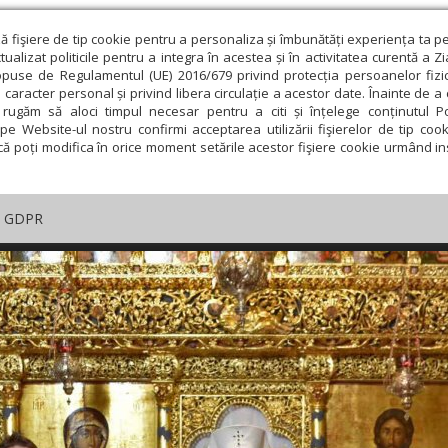
ză fişiere de tip cookie pentru a personaliza și îmbunătăți experiența ta p
alizat politicile pentru a integra în acestea și în activitatea curentă a Z
opuse de Regulamentul (UE) 2016/679 privind protecția persoanelor fizi
 caracter personal și privind libera circulație a acestor date. Înainte de 
rugăm să aloci timpul necesar pentru a citi și înțelege conținutul Pol
pe Website-ul nostru confirmi acceptarea utilizării fişierelor de tip cook
că poți modifica în orice moment setările acestor fişiere cookie urmând ins
GDPR