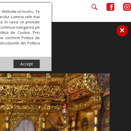
e Website-ul nostru. Te
iarului Lumina cele mai
ce în ceea ce privește
a continua navigarea pe
×
iticii de Cookie. Prin
ie conform Politicii de
trucțiunile din Politica
Accept