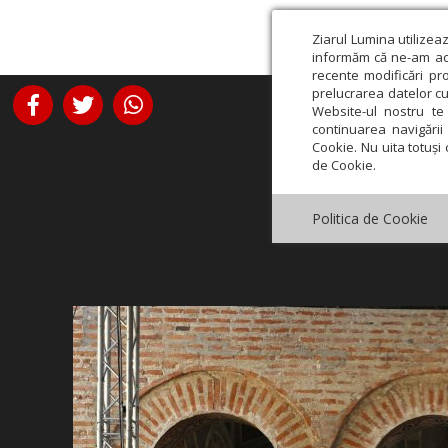
Ziarul Lumina utilizea
informăm că ne-am actu
recente modificări pr
prelucrarea datelor cu
Website-ul nostru te 
continuarea navigării 
Cookie. Nu uita totuși 
de Cookie.
Politica de Cookie