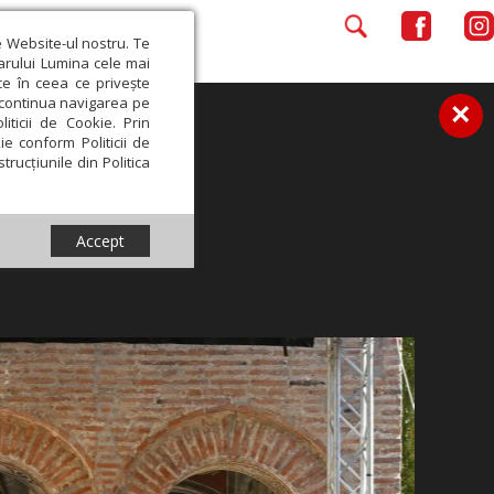
e Website-ul nostru. Te
iarului Lumina cele mai
ce în ceea ce privește
a continua navigarea pe
×
iticii de Cookie. Prin
ie conform Politicii de
trucțiunile din Politica
Accept