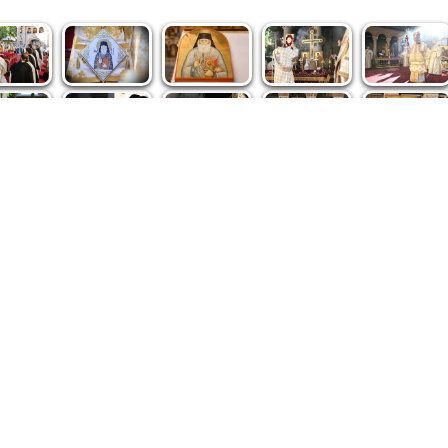
spre noi
|
Abonamente
|
iri BASILICA
BASILICA Travel
Română
Serviciul de Colportaj Bisericesc
ântuirii Neamului
Atelierele Patriarhiei
Tipografia Cărţilor Bisericeşti
pe site de Ziarul Lumina sunt protejate de dispoziţiile legale în vigoa