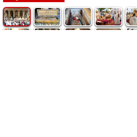
Politica de cookie
|
Politica de confidențialitate
|
Contact
|
De
Fototeca Ortodoxiei Românești
Agenţia de şt
Radio TRINITAS
Patriarhia 
TV TRINITAS
Catedrala M
Vestitorul Ortodoxiei
Conținutul și design-ul site-ului, toate informaţiile publicate 