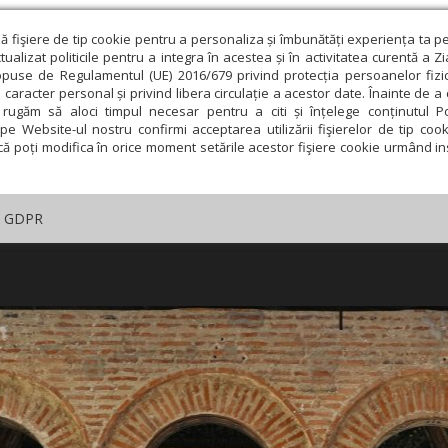
ză fişiere de tip cookie pentru a personaliza și îmbunătăți experiența ta p
alizat politicile pentru a integra în acestea și în activitatea curentă a Z
opuse de Regulamentul (UE) 2016/679 privind protecția persoanelor fizi
 caracter personal și privind libera circulație a acestor date. Înainte de 
rugăm să aloci timpul necesar pentru a citi și înțelege conținutul Pol
pe Website-ul nostru confirmi acceptarea utilizării fişierelor de tip cook
că poți modifica în orice moment setările acestor fişiere cookie urmând ins
GDPR