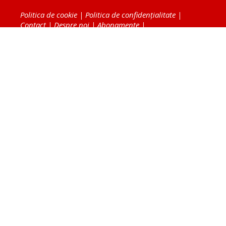
Politica de cookie
|
Politica de confidențialitate
|
Contact
|
Despre noi
|
Abonamente
|
Fototeca Ortodoxiei Românești
Radio TRINITAS
TV TRINITAS
Vestitorul Ortodoxiei
Agenţia de ştiri BASILICA
Patriarhia Română
Catedrala Mântuirii Neamului
BASILICA Travel
Serviciul de Colportaj Bisericesc
Atelierele Patriarhiei
Tipografia Cărţilor Bisericeşti
Conținutul și design-ul site-ului, toate informaţiile
publicate pe site de Ziarul Lumina sunt protejate de