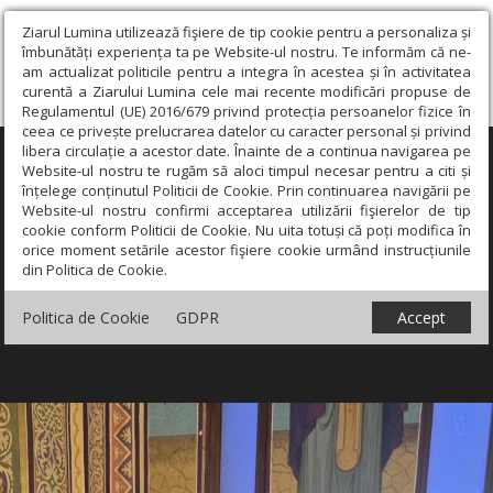
Ziarul Lumina utilizează fişiere de tip cookie pentru a personaliza și
îmbunătăți experiența ta pe Website-ul nostru. Te informăm că ne-
am actualizat politicile pentru a integra în acestea și în activitatea
curentă a Ziarului Lumina cele mai recente modificări propuse de
Regulamentul (UE) 2016/679 privind protecția persoanelor fizice în
ceea ce privește prelucrarea datelor cu caracter personal și privind
libera circulație a acestor date. Înainte de a continua navigarea pe
×
Website-ul nostru te rugăm să aloci timpul necesar pentru a citi și
înțelege conținutul Politicii de Cookie. Prin continuarea navigării pe
Website-ul nostru confirmi acceptarea utilizării fişierelor de tip
cookie conform Politicii de Cookie. Nu uita totuși că poți modifica în
orice moment setările acestor fişiere cookie urmând instrucțiunile
din Politica de Cookie.
Politica de Cookie
GDPR
Accept