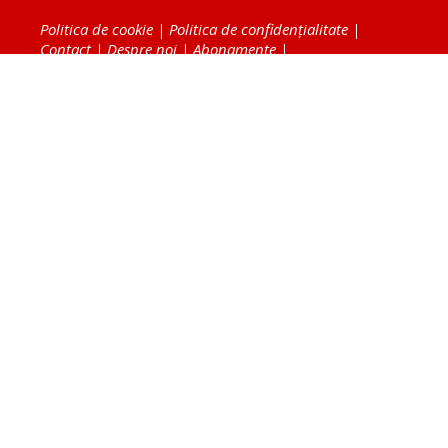
Politica de cookie
|
Politica de confidențialitate
|
Contact
|
Despre noi
|
Abonamente
|
Fototeca Ortodoxiei Românești
Radio TRINITAS
TV TRINITAS
Vestitorul Ortodoxiei
Agenţia de ştiri BASILICA
Patriarhia Română
Catedrala Mântuirii Neamului
BASILICA Travel
Serviciul de Colportaj Bisericesc
Atelierele Patriarhiei
Tipografia Cărţilor Bisericeşti
Conținutul și design-ul site-ului, toate informaţiile
publicate pe site de Ziarul Lumina sunt protejate de