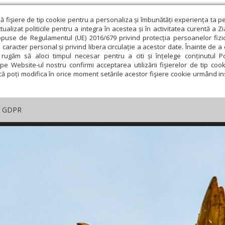
ză fişiere de tip cookie pentru a personaliza și îmbunătăți experiența ta p
alizat politicile pentru a integra în acestea și în activitatea curentă a Z
opuse de Regulamentul (UE) 2016/679 privind protecția persoanelor fizi
 caracter personal și privind libera circulație a acestor date. Înainte de 
rugăm să aloci timpul necesar pentru a citi și înțelege conținutul Pol
pe Website-ul nostru confirmi acceptarea utilizării fişierelor de tip cook
că poți modifica în orice moment setările acestor fişiere cookie urmând ins
GDPR