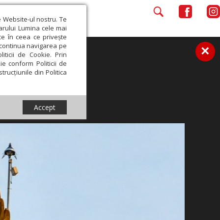
e Website-ul nostru. Te
iarului Lumina cele mai
ce în ceea ce privește
a continua navigarea pe
×
iticii de Cookie. Prin
ie conform Politicii de
trucțiunile din Politica
Accept