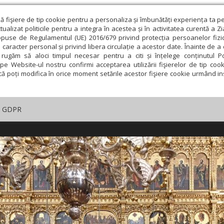
ză fişiere de tip cookie pentru a personaliza și îmbunătăți experiența ta p
alizat politicile pentru a integra în acestea și în activitatea curentă a Z
opuse de Regulamentul (UE) 2016/679 privind protecția persoanelor fizi
 caracter personal și privind libera circulație a acestor date. Înainte de 
rugăm să aloci timpul necesar pentru a citi și înțelege conținutul Pol
pe Website-ul nostru confirmi acceptarea utilizării fişierelor de tip cook
că poți modifica în orice moment setările acestor fişiere cookie urmând ins
GDPR