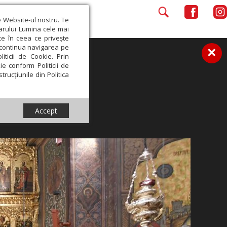
e Website-ul nostru. Te
iarului Lumina cele mai
ce în ceea ce privește
a continua navigarea pe
×
iticii de Cookie. Prin
ie conform Politicii de
trucțiunile din Politica
Accept