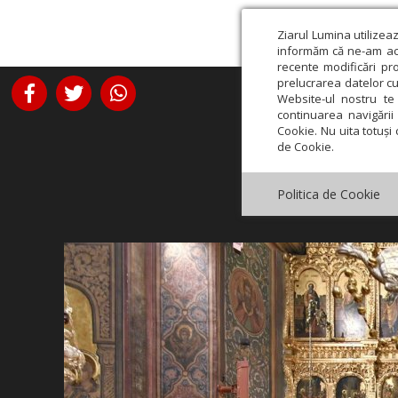
Ziarul Lumina utilizea
informăm că ne-am actu
recente modificări pr
prelucrarea datelor cu
Website-ul nostru te 
continuarea navigării 
Cookie. Nu uita totuși 
de Cookie.
Politica de Cookie