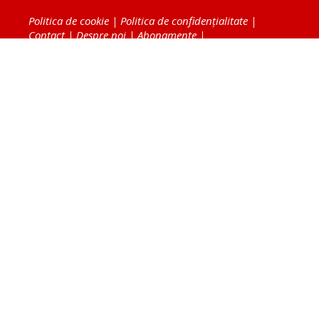
Politica de cookie
|
Politica de confidențialitate
|
Contact
|
Despre noi
|
Abonamente
|
Fototeca Ortodoxiei Românești
Radio TRINITAS
TV TRINITAS
Vestitorul Ortodoxiei
Agenţia de ştiri BASILICA
Patriarhia Română
Catedrala Mântuirii Neamului
BASILICA Travel
Serviciul de Colportaj Bisericesc
Atelierele Patriarhiei
Tipografia Cărţilor Bisericeşti
Conținutul și design-ul site-ului, toate informaţiile
publicate pe site de Ziarul Lumina sunt protejate de