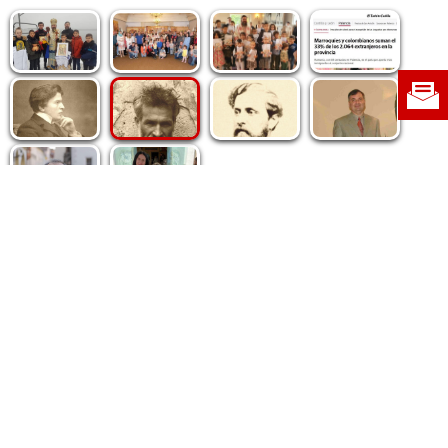
Politica de cookie
|
Politica de confidențialitate
|
Contact
|
Despre noi
|
Abonamente
|
Fototeca Ortodoxiei Românești
Radio TRINITAS
TV TRINITAS
Vestitorul Ortodoxiei
Agenţia de ştiri BASILICA