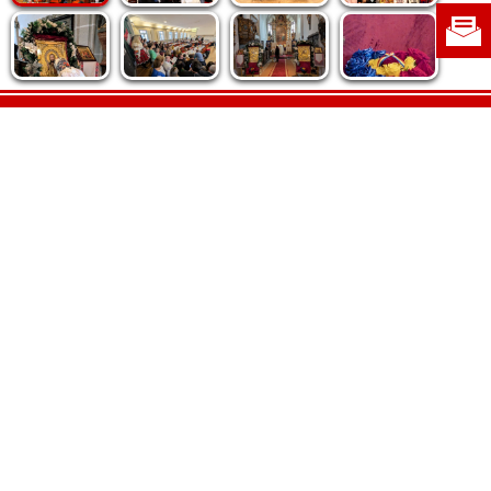
Politica de cookie
|
Politica de confidențialitate
|
Contact
|
Despre noi
|
Abonamente
|
Fototeca Ortodoxiei Românești
Radio TRINITAS
TV TRINITAS
Vestitorul Ortodoxiei
Agenţia de ştiri BASILICA
Patriarhia Română
Catedrala Mântuirii Neamului
BASILICA Travel
Serviciul de Colportaj Bisericesc
Atelierele Patriarhiei