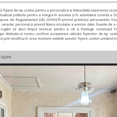
ză fişiere de tip cookie pentru a personaliza și îmbunătăți experiența ta p
alizat politicile pentru a integra în acestea și în activitatea curentă a Z
opuse de Regulamentul (UE) 2016/679 privind protecția persoanelor fizi
 caracter personal și privind libera circulație a acestor date. Înainte de 
rugăm să aloci timpul necesar pentru a citi și înțelege conținutul Pol
pe Website-ul nostru confirmi acceptarea utilizării fişierelor de tip cook
că poți modifica în orice moment setările acestor fişiere cookie urmând ins
GDPR