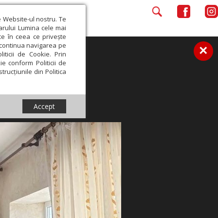
e Website-ul nostru. Te
iarului Lumina cele mai
ce în ceea ce privește
a continua navigarea pe
×
iticii de Cookie. Prin
ie conform Politicii de
trucțiunile din Politica
Accept