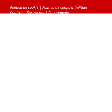
Politica de cookie
|
Politica de confidențialitate
|
Contact
|
Despre noi
|
Abonamente
|
Fototeca Ortodoxiei Românești
Radio TRINITAS
TV TRINITAS
Vestitorul Ortodoxiei
Agenţia de ştiri BASILICA
Patriarhia Română
Catedrala Mântuirii Neamului
BASILICA Travel
Serviciul de Colportaj Bisericesc
Atelierele Patriarhiei
Tipografia Cărţilor Bisericeşti
Conținutul și design-ul site-ului, toate informaţiile
publicate pe site de Ziarul Lumina sunt protejate de