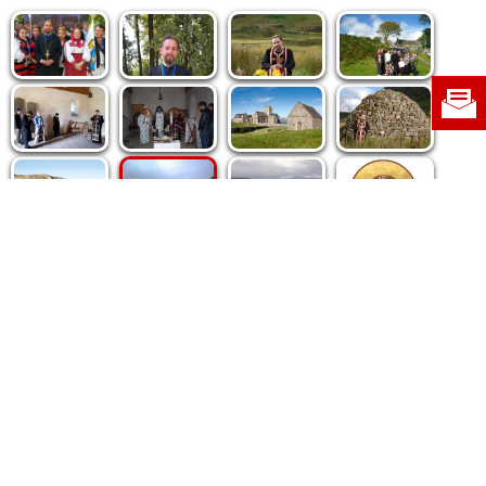
Politica de cookie
|
Politica de confidențialitate
|
Contact
|
Despre noi
|
Abonamente
|
Fototeca Ortodoxiei Românești
Radio TRINITAS
TV TRINITAS
Vestitorul Ortodoxiei
Agenţia de ştiri BASILICA