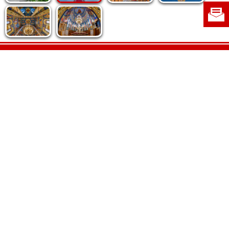
Politica de cookie
|
Politica de confidențialitate
|
Contact
|
Despre noi
|
Abonamente
|
Fototeca Ortodoxiei Românești
Radio TRINITAS
TV TRINITAS
Vestitorul Ortodoxiei
Agenţia de ştiri BASILICA
Patriarhia Română
Catedrala Mântuirii Neamului
BASILICA Travel
Serviciul de Colportaj Bisericesc
Atelierele Patriarhiei