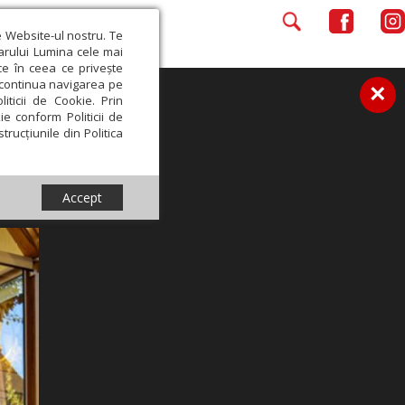
e Website-ul nostru. Te
iarului Lumina cele mai
ce în ceea ce privește
a continua navigarea pe
×
iticii de Cookie. Prin
ie conform Politicii de
trucțiunile din Politica
Accept