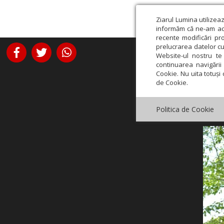
Ziarul Lumina utilizea
informăm că ne-am actu
recente modificări pr
prelucrarea datelor cu
Website-ul nostru te 
continuarea navigării 
Cookie. Nu uita totuși 
de Cookie.
Politica de Cookie