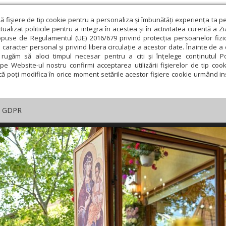
ză fişiere de tip cookie pentru a personaliza și îmbunătăți experiența ta p
alizat politicile pentru a integra în acestea și în activitatea curentă a Z
opuse de Regulamentul (UE) 2016/679 privind protecția persoanelor fizi
 caracter personal și privind libera circulație a acestor date. Înainte de 
rugăm să aloci timpul necesar pentru a citi și înțelege conținutul Pol
pe Website-ul nostru confirmi acceptarea utilizării fişierelor de tip cook
că poți modifica în orice moment setările acestor fişiere cookie urmând ins
GDPR