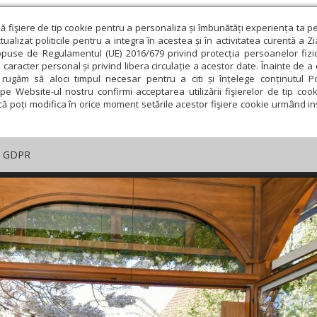
ză fişiere de tip cookie pentru a personaliza și îmbunătăți experiența ta p
alizat politicile pentru a integra în acestea și în activitatea curentă a Z
opuse de Regulamentul (UE) 2016/679 privind protecția persoanelor fizi
 caracter personal și privind libera circulație a acestor date. Înainte de 
rugăm să aloci timpul necesar pentru a citi și înțelege conținutul Pol
pe Website-ul nostru confirmi acceptarea utilizării fişierelor de tip cook
că poți modifica în orice moment setările acestor fişiere cookie urmând ins
GDPR