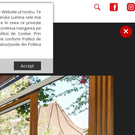
e Website-ul nostru. Te
iarului Lumina cele mai
ce în ceea ce privește
a continua navigarea pe
×
iticii de Cookie. Prin
ie conform Politicii de
trucțiunile din Politica
Accept