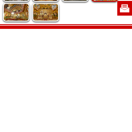
Politica de cookie
|
Politica de confidențialitate
|
Contact
|
Despre noi
|
Abonamente
|
Fototeca Ortodoxiei Românești
Radio TRINITAS
TV TRINITAS
Vestitorul Ortodoxiei
Agenţia de ştiri BASILICA
Patriarhia Română
Catedrala Mântuirii Neamului
BASILICA Travel
Serviciul de Colportaj Bisericesc
Atelierele Patriarhiei