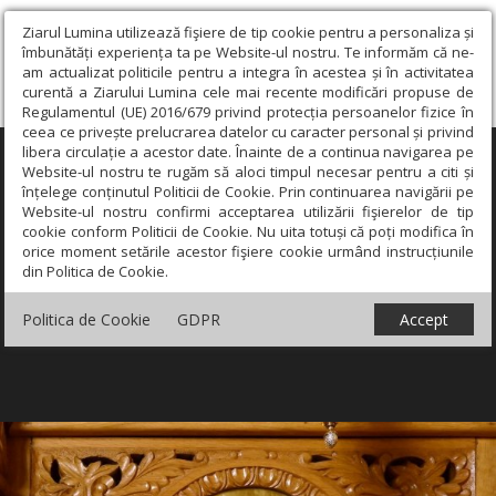
Ziarul Lumina utilizează fişiere de tip cookie pentru a personaliza și
îmbunătăți experiența ta pe Website-ul nostru. Te informăm că ne-
am actualizat politicile pentru a integra în acestea și în activitatea
curentă a Ziarului Lumina cele mai recente modificări propuse de
Regulamentul (UE) 2016/679 privind protecția persoanelor fizice în
ceea ce privește prelucrarea datelor cu caracter personal și privind
libera circulație a acestor date. Înainte de a continua navigarea pe
×
Website-ul nostru te rugăm să aloci timpul necesar pentru a citi și
înțelege conținutul Politicii de Cookie. Prin continuarea navigării pe
Website-ul nostru confirmi acceptarea utilizării fişierelor de tip
cookie conform Politicii de Cookie. Nu uita totuși că poți modifica în
orice moment setările acestor fişiere cookie urmând instrucțiunile
din Politica de Cookie.
Politica de Cookie
GDPR
Accept