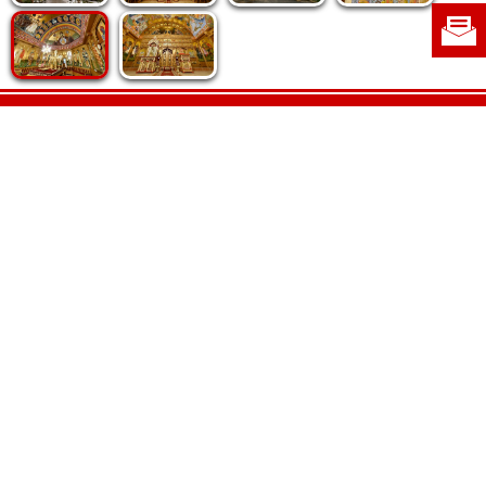
Politica de cookie
|
Politica de confidențialitate
|
Contact
|
Despre noi
|
Abonamente
|
Fototeca Ortodoxiei Românești
Radio TRINITAS
TV TRINITAS
Vestitorul Ortodoxiei
Agenţia de ştiri BASILICA
Patriarhia Română
Catedrala Mântuirii Neamului
BASILICA Travel
Serviciul de Colportaj Bisericesc
Atelierele Patriarhiei