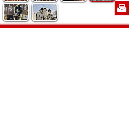
Politica de cookie
|
Politica de confidențialitate
|
Contact
|
Despre noi
|
Abonamente
|
Fototeca Ortodoxiei Românești
Radio TRINITAS
TV TRINITAS
Vestitorul Ortodoxiei
Agenţia de ştiri BASILICA
Patriarhia Română
Catedrala Mântuirii Neamului
BASILICA Travel
Serviciul de Colportaj Bisericesc
Atelierele Patriarhiei