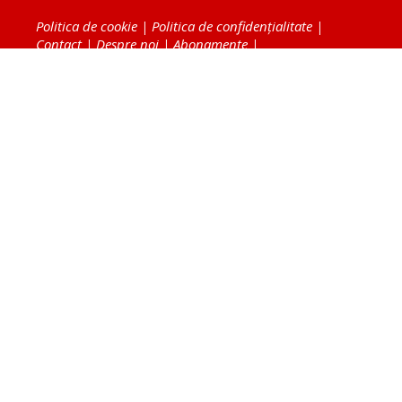
Politica de cookie
|
Politica de confidențialitate
|
Contact
|
Despre noi
|
Abonamente
|
Fototeca Ortodoxiei Românești
Radio TRINITAS
TV TRINITAS
Vestitorul Ortodoxiei
Agenţia de ştiri BASILICA
Patriarhia Română
Catedrala Mântuirii Neamului
BASILICA Travel
Serviciul de Colportaj Bisericesc
Atelierele Patriarhiei
Tipografia Cărţilor Bisericeşti
Conținutul și design-ul site-ului, toate informaţiile
publicate pe site de Ziarul Lumina sunt protejate de